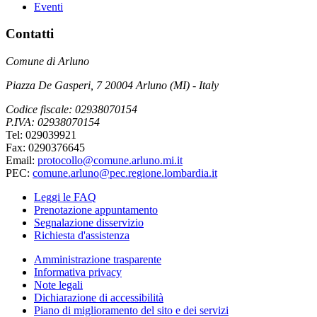
Eventi
Contatti
Comune di Arluno
Piazza De Gasperi, 7 20004 Arluno (MI) - Italy
Codice fiscale: 02938070154
P.IVA: 02938070154
Tel: 029039921
Fax: 0290376645
Email:
protocollo@comune.arluno.mi.it
PEC:
comune.arluno@pec.regione.lombardia.it
Leggi le FAQ
Prenotazione appuntamento
Segnalazione disservizio
Richiesta d'assistenza
Amministrazione trasparente
Informativa privacy
Note legali
Dichiarazione di accessibilità
Piano di miglioramento del sito e dei servizi