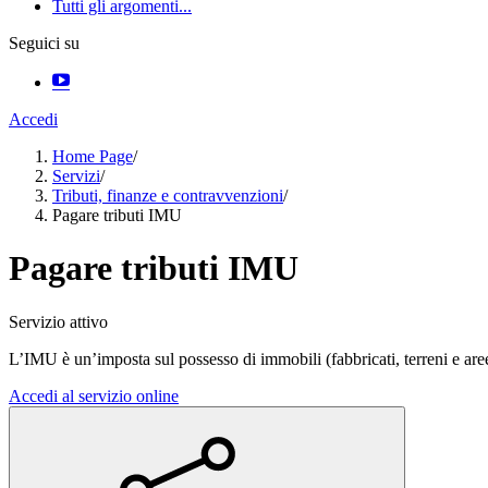
Tutti gli argomenti...
Seguici su
Accedi
Home Page
/
Servizi
/
Tributi, finanze e contravvenzioni
/
Pagare tributi IMU
Pagare tributi IMU
Servizio attivo
L’IMU è un’imposta sul possesso di immobili (fabbricati, terreni e aree
Accedi al servizio online