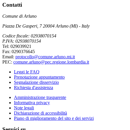
Contatti
Comune di Arluno
Piazza De Gasperi, 7 20004 Arluno (MI) - Italy
Codice fiscale: 02938070154
P.IVA: 02938070154
Tel: 029039921
Fax: 0290376645
Email:
protocollo@comune.arluno.mi.it
PEC:
comune.arluno@pec.regione.lombardia.it
Leggi le FAQ
Prenotazione appuntamento
Segnalazione disservizio
Richiesta d'assistenza
Amministrazione trasparente
Informativa privacy
Note legali
Dichiarazione di accessibilità
Piano di miglioramento del sito e dei servizi
Seguici su