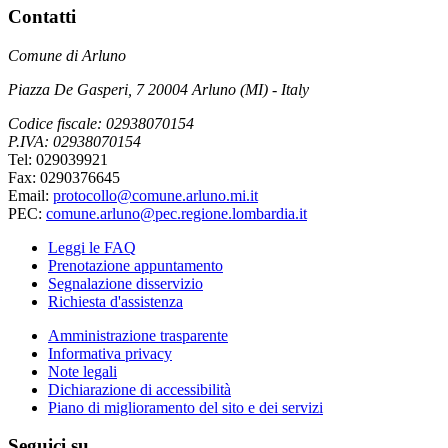
Contatti
Comune di Arluno
Piazza De Gasperi, 7 20004 Arluno (MI) - Italy
Codice fiscale: 02938070154
P.IVA: 02938070154
Tel: 029039921
Fax: 0290376645
Email:
protocollo@comune.arluno.mi.it
PEC:
comune.arluno@pec.regione.lombardia.it
Leggi le FAQ
Prenotazione appuntamento
Segnalazione disservizio
Richiesta d'assistenza
Amministrazione trasparente
Informativa privacy
Note legali
Dichiarazione di accessibilità
Piano di miglioramento del sito e dei servizi
Seguici su